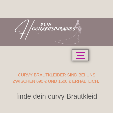
CURVY BRAUTKLEIDER SIND BEI UNS
ZWISCHEN 690 € UND 1500 € ERHÄLTLICH.
finde dein curvy Brautkleid